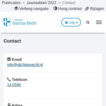
Publicaties
>
Jaarstukken 2022
>
Contact
Naar hoofdinhoud
Verberg navigatie
Hoog contrast
Bijlagen
Log in
Contact
Email
info@stichtsevecht.nl
Telefoon
14 0346
Adres