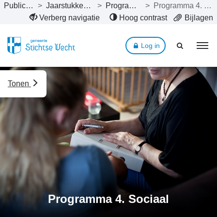
Publicaties
>
Jaarstukken 2024
>
Programma’s
>
Programma 4. Sociaal
Naar hoofdinhoud
Verberg navigatie
Hoog contrast
Bijlagen
Log in
Tonen
Programma 4. Sociaal