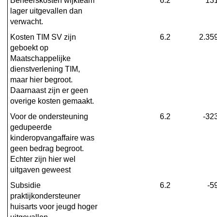
Beheerskosten wijkteam 
6.2
13
lager uitgevallen dan 
verwacht.
Kosten TIM SV zijn 
6.2
2.35
geboekt op 
Maatschappelijke 
dienstverlening TIM, 
maar hier begroot. 
Daarnaast zijn er geen 
overige kosten gemaakt.
Voor de ondersteuning 
6.2
-32
gedupeerde 
kinderopvangaffaire was 
geen bedrag begroot. 
Echter zijn hier wel 
uitgaven geweest
Subsidie 
6.2
-5
praktijkondersteuner 
huisarts voor jeugd hoger 