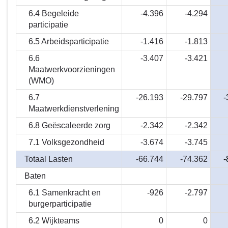
in
6.4 Begeleide
-4.396
-4.294
2024?
participatie
6.5 Arbeidsparticipatie
-1.416
-1.813
6.6
-3.407
-3.421
Maatwerkvoorzieningen
(WMO)
6.7
-26.193
-29.797
-
Maatwerkdienstverlening
6.8 Geëscaleerde zorg
-2.342
-2.342
7.1 Volksgezondheid
-3.674
-3.745
Totaal Lasten
-66.744
-74.362
-
Baten
6.1 Samenkracht en
-926
-2.797
burgerparticipatie
6.2 Wijkteams
0
0