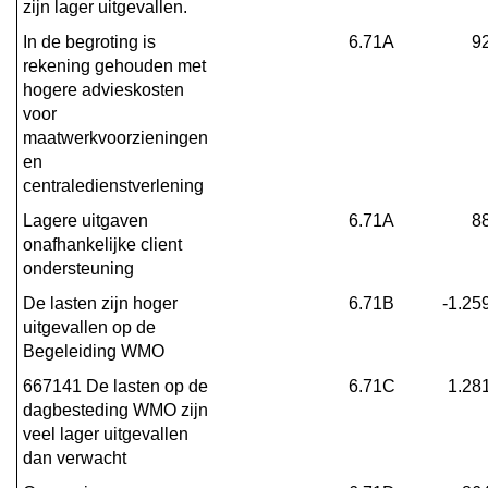
zijn lager uitgevallen.
In de begroting is 
6.71A
9
rekening gehouden met 
hogere advieskosten 
voor 
maatwerkvoorzieningen 
en 
centraledienstverlening
Lagere uitgaven 
6.71A
8
onafhankelijke client 
ondersteuning
De lasten zijn hoger 
6.71B
-1.25
uitgevallen op de 
Begeleiding WMO
667141 De lasten op de 
6.71C
1.28
dagbesteding WMO zijn 
veel lager uitgevallen 
dan verwacht