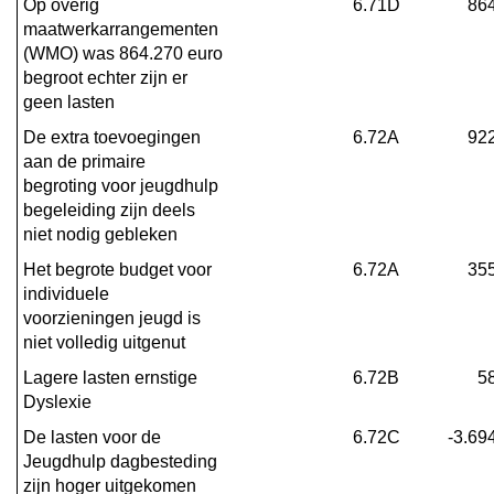
Op overig 
6.71D
86
maatwerkarrangementen 
(WMO) was 864.270 euro 
begroot echter zijn er 
geen lasten
De extra toevoegingen 
6.72A
92
aan de primaire 
begroting voor jeugdhulp 
begeleiding zijn deels 
niet nodig gebleken
Het begrote budget voor 
6.72A
35
individuele 
voorzieningen jeugd is 
niet volledig uitgenut
Lagere lasten ernstige 
6.72B
5
Dyslexie
De lasten voor de 
6.72C
-3.69
Jeugdhulp dagbesteding 
zijn hoger uitgekomen 