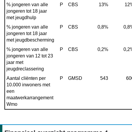
% jongeren van alle 
P
CBS
13%
12
jongeren tot 18 jaar 
met jeugdhulp
% jongeren van alle 
P
CBS
0,8%
0,8
jongeren tot 18 jaar 
met jeugdbescherming
% jongeren van alle 
P
CBS
0,2%
0,2
jongeren van 12 tot 23 
jaar met 
jeugdreclassering
Aantal cliënten per 
P
GMSD
543
60
10.000 inwoners met 
een 
maatwerkarrangement 
Wmo