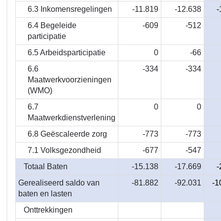
6.3 Inkomensregelingen
-11.819
-12.638
-
6.4 Begeleide
-609
-512
participatie
6.5 Arbeidsparticipatie
0
-66
6.6
-334
-334
Maatwerkvoorzieningen
(WMO)
6.7
0
0
Maatwerkdienstverlening
6.8 Geëscaleerde zorg
-773
-773
7.1 Volksgezondheid
-677
-547
Totaal Baten
-15.138
-17.669
-
Gerealiseerd saldo van
-81.882
-92.031
-1
baten en lasten
Onttrekkingen