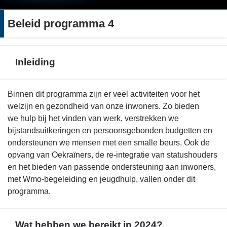
Beleid programma 4
Inleiding
Terug
Binnen dit programma zijn er veel activiteiten voor het
naar
welzijn en gezondheid van onze inwoners. Zo bieden
navigatie
we hulp bij het vinden van werk, verstrekken we
-
bijstandsuitkeringen en persoonsgebonden budgetten en
Beleid
ondersteunen we mensen met een smalle beurs. Ook de
programma
opvang van Oekraïners, de re-integratie van statushouders
4
en het bieden van passende ondersteuning aan inwoners,
-
met Wmo-begeleiding en jeugdhulp, vallen onder dit
Inleiding
programma.
Wat hebben we bereikt in 2024?