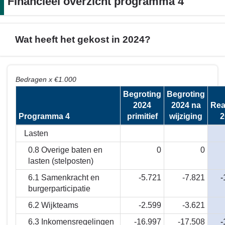
Financieel overzicht programma 4
Wat heeft het gekost in 2024?
Terug
Bedragen x €1.000
naar
Begroting
Begroting
navigatie
2024
2024 na
Rea
-
Programma 4
primitief
wijziging
2
Financieel
overzicht
Lasten
programma
0.8 Overige baten en
0
0
4
lasten (stelposten)
-
6.1 Samenkracht en
-5.721
-7.821
-
Wat
burgerparticipatie
heeft
het
6.2 Wijkteams
-2.599
-3.621
gekost
6.3 Inkomensregelingen
-16.997
-17.508
-