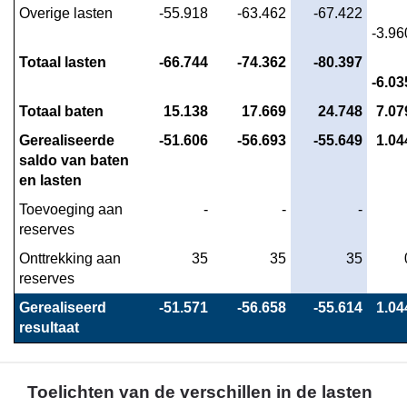
lasten
Overige lasten
 -55.918
 -63.462
 -67.422
-3.96
en
baten
Totaal lasten
 -66.744
 -74.362
 -80.397
per
-6.03
soort
Totaal baten
 15.138
 17.669
 24.748
 7.07
kosten
Gerealiseerde 
 -51.606
 -56.693
 -55.649
 1.04
saldo van baten 
en lasten
Toevoeging aan 
 -
 -
 -
reserves
Onttrekking aan 
 35
 35
 35
reserves
Gerealiseerd 
 -51.571
 -56.658
 -55.614
 1.04
resultaat
Toelichten van de verschillen in de lasten