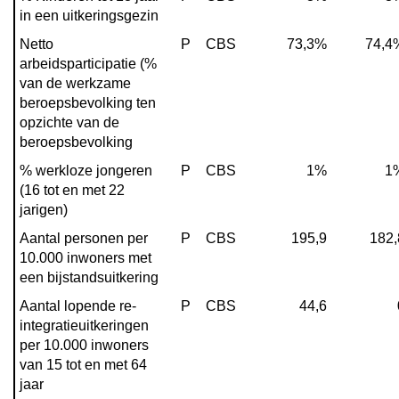
in een uitkeringsgezin
Netto 
P
CBS
73,3%
74,4
arbeidsparticipatie (% 
van de werkzame 
beroepsbevolking ten 
opzichte van de 
beroepsbevolking
% werkloze jongeren 
P
CBS
1%
1
(16 tot en met 22 
jarigen)
Aantal personen per 
P
CBS
195,9
182,
10.000 inwoners met 
een bijstandsuitkering
Aantal lopende re-
P
CBS
44,6
integratieuitkeringen 
per 10.000 inwoners 
van 15 tot en met 64 
jaar