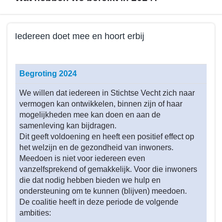
Terug
Iedereen doet mee en hoort erbij
naar
navigatie
Terug
-
naar
Begroting 2024
Beleid
navigatie
programma
-
We willen dat iedereen in Stichtse Vecht zich naar
4
Beleid
vermogen kan ontwikkelen, binnen zijn of haar
-
programma
mogelijkheden mee kan doen en aan de
Wat
4
samenleving kan bijdragen.
hebben
Dit geeft voldoening en heeft een positief effect op
-
we
het welzijn en de gezondheid van inwoners.
Wat
Meedoen is niet voor iedereen even
bereikt
hebben
vanzelfsprekend of gemakkelijk. Voor die inwoners
in
we
die dat nodig hebben bieden we hulp en
2024?
bereikt
ondersteuning om te kunnen (blijven) meedoen.
in
De coalitie heeft in deze periode de volgende
2024?
ambities:
-