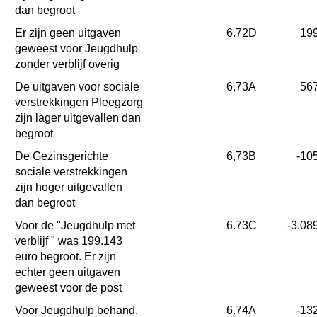
dan begroot
Er zijn geen uitgaven 
6.72D
19
geweest voor Jeugdhulp 
zonder verblijf overig
De uitgaven voor sociale 
6,73A
56
verstrekkingen Pleegzorg 
zijn lager uitgevallen dan 
begroot
De Gezinsgerichte 
6,73B
-10
sociale verstrekkingen 
zijn hoger uitgevallen 
dan begroot
Voor de "Jeugdhulp met 
6.73C
-3.08
verblijf " was 199.143 
euro begroot. Er zijn 
echter geen uitgaven 
geweest voor de post
Voor Jeugdhulp behand. 
6.74A
-13