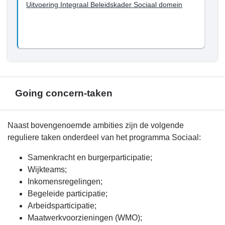
Uitvoering Integraal Beleidskader Sociaal domein
Going concern-taken
Terug
Naast bovengenoemde ambities zijn de volgende
naar
reguliere taken onderdeel van het programma Sociaal:
navigatie
Samenkracht en burgerparticipatie;
-
Wijkteams;
Beleid
Inkomensregelingen;
programma
Begeleide participatie;
4
Arbeidsparticipatie;
-
Maatwerkvoorzieningen (WMO);
Going