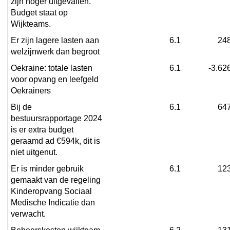
zijn hoger uitgevallen. 
Budget staat op 
Wijkteams.
Er zijn lagere lasten aan 
6.1
24
welzijnwerk dan begroot
Oekraine: totale lasten 
6.1
-3.62
voor opvang en leefgeld 
Oekrainers
Bij de 
6.1
64
bestuursrapportage 2024 
is er extra budget 
geraamd ad €594k, dit is 
niet uitgenut.
Er is minder gebruik 
6.1
12
gemaakt van de regeling 
Kinderopvang Sociaal 
Medische Indicatie dan 
verwacht.