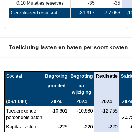
0.10 Mutaties reserves
-35
-35
Gerealiseerd resultaat
-81.917
-92.066
-1
Toelichting lasten en baten per soort kosten
Terug
naar
Sociaal
Begroting
Begroting
Realisatie
Sald
navigatie
primitief
na 
-
wijziging
Financieel
overzicht
(x €1.000)
2024
2024
2024
202
programma
Toegerekende 
 -10.601
 -10.680
 -12.755
4
personeelslasten
-2.07
-
Kapitaallasten
 -225
 -220
 -220
 
Toelichting