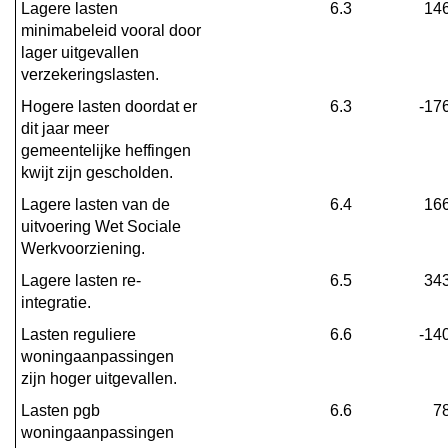
Lagere lasten 
6.3
14
minimabeleid vooral door 
lager uitgevallen 
verzekeringslasten.
Hogere lasten doordat er 
6.3
-17
dit jaar meer 
gemeentelijke heffingen 
kwijt zijn gescholden.
Lagere lasten van de 
6.4
16
uitvoering Wet Sociale 
Werkvoorziening.
Lagere lasten re-
6.5
34
integratie.
Lasten reguliere 
6.6
-14
woningaanpassingen 
zijn hoger uitgevallen.
Lasten pgb 
6.6
7
woningaanpassingen 