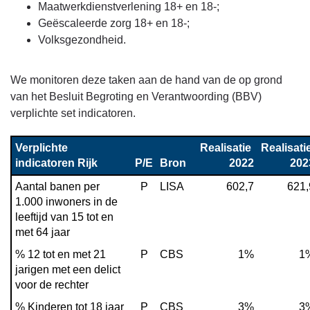
Maatwerkdienstverlening 18+ en 18-;
concern-
Geëscaleerde zorg 18+ en 18-;
taken
Volksgezondheid.
We monitoren deze taken aan de hand van de op grond
van het Besluit Begroting en Verantwoording (BBV)
verplichte set indicatoren.
Verplichte 
Realisatie 
Realisatie
indicatoren Rijk
P/E
Bron
2022
202
Aantal banen per 
P
LISA
602,7
621,
1.000 inwoners in de 
leeftijd van 15 tot en 
met 64 jaar
% 12 tot en met 21 
P
CBS
1%
1
jarigen met een delict 
voor de rechter
% Kinderen tot 18 jaar 
P
CBS
3%
3