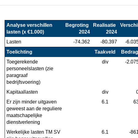
Terug
naar
Analyse verschillen 
Begroting 
Realisatie 
Verschi
navigatie
lasten (x €1.000)
2024
2024
-
Lasten
-74.362
-80.397
-6.03
Financieel
overzicht
Toelichting
Taakveld
Bedra
programma
Toegerekende 
div
-2.07
4
personeelslasten (zie 
-
paragraaf 
Toelichten
bedrijfsvoering)
van
Kapitaallasten
div
de
Er zijn minder uitgaven 
6.1
6
verschillen
geweest aan de reguliere 
in
maatschapelijke 
de
dienstverlening
lasten
Werkelijke lasten TM SV 
6.1
-86