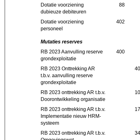
Dotatie voorziening 
88
dubieuze debiteuren
Dotatie voorziening 
402
personeel
Mutaties reserves
RB 2023 Aanvulling reserve 
400
grondexploitatie
RB 2023 Onttrekking AR 
4
t.b.v. aanvulling reserve 
grondexploitatie
RB 2023 onttrekking AR t.b.v. 
1
Doorontwikkeling organisatie
RB 2023 onttrekking AR t.b.v. 
1
Implementatie nieuw HRM-
systeem
RB 2023 onttrekking AR t.b.v. 
3
Omgevingswet