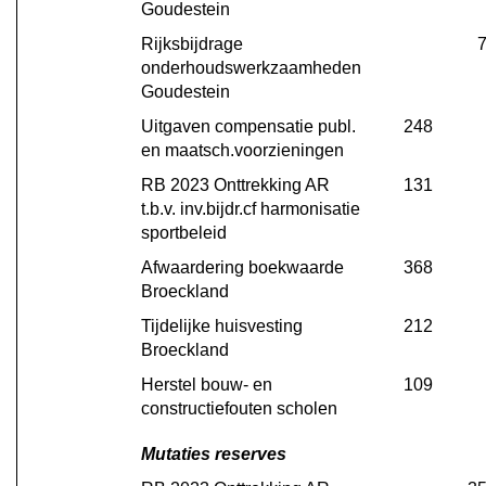
Goudestein
Rijksbijdrage 
onderhoudswerkzaamheden 
Goudestein
Uitgaven compensatie publ. 
248
en maatsch.voorzieningen
RB 2023 Onttrekking AR 
131
t.b.v. inv.bijdr.cf harmonisatie 
sportbeleid
Afwaardering boekwaarde 
368
Broeckland
Tijdelijke huisvesting 
212
Broeckland
Herstel bouw- en 
109
constructiefouten scholen
Mutaties reserves