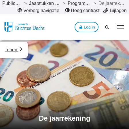
Publicaties
>
Jaarstukken 2024
>
Programma’s
>
De jaarrekening
Naar hoofdinhoud
Verberg navigatie
Hoog contrast
Bijlagen
Log in
Tonen
De jaarrekening