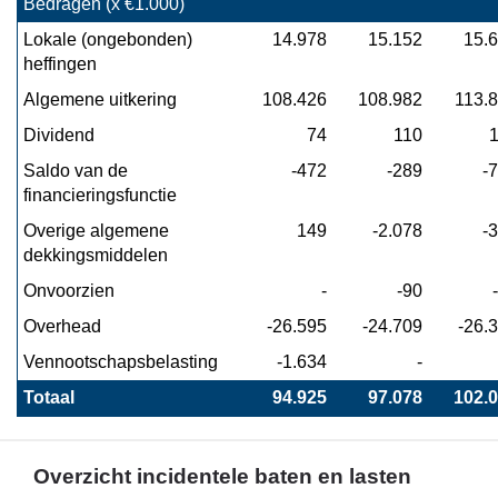
Bedragen (x €1.000)
baten
en
Lokale (ongebonden) 
 14.978
15.152
15.
lasten
heffingen
en
Algemene uitkering
 108.426
108.982
113.
de
Dividend
 74
110
toelichting
-
Saldo van de 
 -472
-289
-
Algemene
financieringsfunctie
dekkingsmiddelen,
Overige algemene 
 149
-2.078
-
onvoorzien,
dekkingsmiddelen
overhead
Onvoorzien
 -
-90
en
vennootschapsbelasting
Overhead
 -26.595
-24.709
-26.
Vennootschapsbelasting
 -1.634
 -
Totaal
 94.925
97.078
102.
Overzicht incidentele baten en lasten