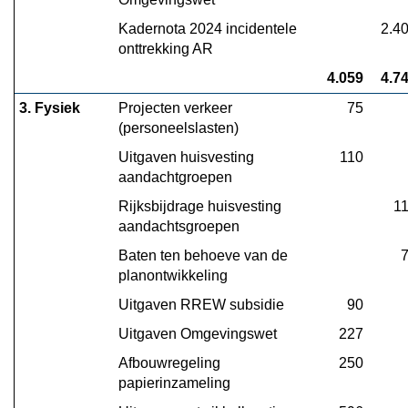
Kadernota 2024 incidentele 
2.4
onttrekking AR
4.059
4.7
3. Fysiek
Projecten verkeer 
75
(personeelslasten)
Uitgaven huisvesting 
110
aandachtgroepen
Rijksbijdrage huisvesting 
1
aandachtsgroepen
Baten ten behoeve van de 
planontwikkeling
Uitgaven RREW subsidie
90
Uitgaven Omgevingswet
227
Afbouwregeling 
250
papierinzameling