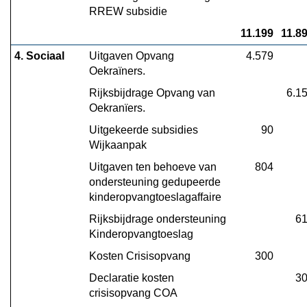
RREW subsidie
11.199
11.8
4. Sociaal
Uitgaven Opvang 
4.579
Oekraïners.
Rijksbijdrage Opvang van 
6.1
Oekranïers.
Uitgekeerde subsidies 
90
Wijkaanpak
Uitgaven ten behoeve van 
804
ondersteuning gedupeerde 
kinderopvangtoeslagaffaire
Rijksbijdrage ondersteuning 
6
Kinderopvangtoeslag
Kosten Crisisopvang
300
Declaratie kosten 
3
crisisopvang COA