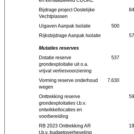
en klimaatbeleiid CDOKE
Bijdrage project Oostelijke 
8
Vechtplassen
Uigaven Aanpak Isolatie
500
Rijksbijdrage Aanpak Isolatie
5
Mutaties reserves
Dotatie reserve 
537
grondexploitatie uit o.a. 
vrijval verliesvoorziening
Vorming reserve onderhoud 
7.630
wegen
Onttrekking reserve 
5
grondexploitaties t.b.v. 
ontwikkellocaties en 
voorbereiding
RB 2023 Onttrekking AR 
1
t.b.v. budgetoverheveling 