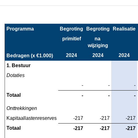
Terug
naar
Programma
Begroting
Begroting
Realisatie
navigatie
-
primitief
na 
Het
wijziging
overzicht
2024
2024
2024
Bedragen (x €1.000)
van
1. Bestuur
baten
en
Dotaties
lasten
 -
 -
 -
en
Totaal
 -
 -
 -
de
toelichting
Onttrekkingen
-
Overzicht
Kapitaallastenreserves
-217
-217
-217
structurele
Totaal
-217
-217
-217
mutaties