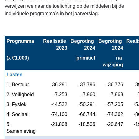
Het
verwijzen we naar de toelichting op de middelen bij de
overzicht
individuele programma's in het jaarverslag.
van
baten
en
Programma
Realisatie 
Begroting 
Begroting 
Realis
lasten
2023
2024
2024
en
de
(x €1.000)
primitief
na 
wijziging
toelichting
-
Lasten
Overzicht
1. Bestuur
 -36.291
 -37.796
 -36.776
 -
van
2. Veiligheid
 -7.253
 -7.960
 -7.868
 
baten
en
3. Fysiek
 -44.532
 -50.291
 -57.205
 -
lasten
4. Sociaal
 -74.100
 -66.744
 -74.362
 -
5. 
 -21.808
 -18.506
 -20.647
 -
Samenleving