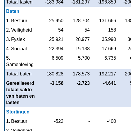
Totaal lasten
 -183.984
 -181.297
 -196.859
 -2
Baten
1. Bestuur
 125.950
 128.704
 131.666
 1
2. Veiligheid
 54
 54
 158
3. Fysiek
 25.921
 28.977
 35.990
 
4. Sociaal
 22.394
 15.138
 17.669
 
5. 
 6.509
 5.700
 6.735
Samenleving
Totaal baten
 180.828
 178.573
 192.217
 2
Gerealiseerd 
 -3.156
 -2.723
 -4.641
totaal saldo 
van baten en 
lasten
Stortingen
1. Bestuur
 -522
 -
 -400
2. Veiligheid
 -
 -
 -