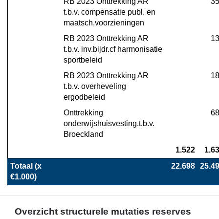
RB 2023 Onttrekking AR 
3
t.b.v. compensatie publ. en 
maatsch.voorzieningen
RB 2023 Onttrekking AR 
1
t.b.v. inv.bijdr.cf harmonisatie 
sportbeleid
RB 2023 Onttrekking AR 
1
t.b.v. overheveling 
ergodbeleid
Onttrekking 
6
onderwijshuisvesting.t.b.v. 
Broeckland
1.522
1.6
Totaal (x 
22.698
25.4
€1.000)
Overzicht structurele mutaties reserves