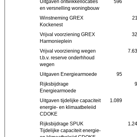
Uitgaven ontwikkellocaties 
596
en versnelling woningbouw
Winstneming GREX 
2
Kockenest
Vrijval voorziening GREX 
3
Harmonieplein
Vrijval voorziening wegen 
7.6
t.b.v. reserve onderhhoud 
wegen
Uitgaven Energiearmoede
95
Rijksbijdrage 
Energiearmoede
Uitgaven tijdelijke capaciteit 
1.089
energie- en klimaatbeleiid 
CDOKE
Rijksbijdrage SPUK 
1.2
Tijdelijke capaciteit energie- 