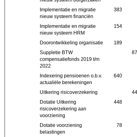
en
lasten
Implementatie en migratie 
383
nieuw systeem financiën
Implementatie en migratie 
154
nieuw systeem HRM
Doorontwikkeling organisatie
189
Suppletie BTW 
8
compensatiefonds 2019 t/m 
2022
Indexering pensioenen o.b.v. 
640
actualiële berekeningen
Uitkering risicoverzekering
4
Dotatie Uitkering 
448
risicoverzekering aan 
voorziening
Dotatie voorziening 
78
belastingen