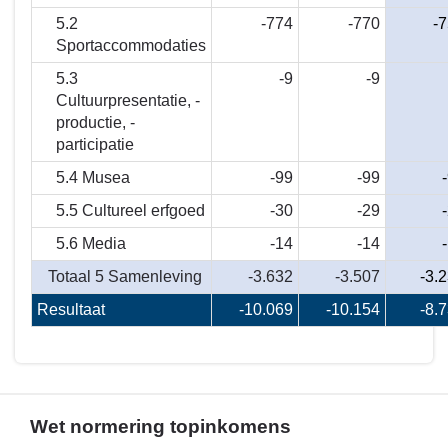
5.2
-774
-770
-
Sportaccommodaties
5.3
-9
-9
Cultuurpresentatie, -
productie, -
participatie
5.4 Musea
-99
-99
5.5 Cultureel erfgoed
-30
-29
5.6 Media
-14
-14
Totaal 5 Samenleving
-3.632
-3.507
-3.
Resultaat
-10.069
-10.154
-8.
Wet normering topinkomens