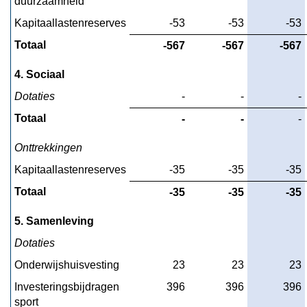
duurzaamheid
Kapitaallastenreserves
-53
-53
-53
Totaal
-567
-567
-567
4. Sociaal
Dotaties
 -
 -
 -
Totaal
 -
 -
 -
Onttrekkingen
Kapitaallastenreserves
-35
-35
-35
Totaal
-35
-35
-35
5. Samenleving
Dotaties
Onderwijshuisvesting
23
23
23
Investeringsbijdragen 
396
396
396
sport