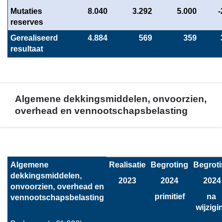
Mutaties 
 8.040
 3.292
 5.000
 
reserves
Gerealiseerd 
 4.884
 569
 359
resultaat
Algemene dekkingsmiddelen, onvoorzien,
overhead en vennootschapsbelasting
Terug
naar
Algemene 
Realisatie
Begroting
Begrot
navigatie
dekkingsmiddelen, 
-
2023
2024
2024
onvoorzien, overhead en 
Het
primitief
na 
vennootschapsbelasting
overzicht
wijzigi
van