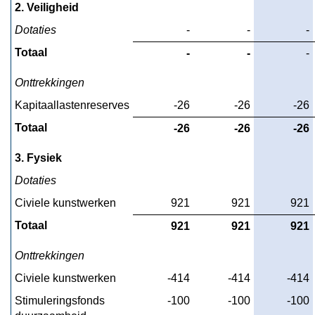
reserves
2. Veiligheid
Dotaties
 -
 -
 -
Totaal
 -
 -
 -
Onttrekkingen
Kapitaallastenreserves
-26
-26
-26
Totaal
-26
-26
-26
3. Fysiek
Dotaties
Civiele kunstwerken
921
921
921
Totaal
921
921
921
Onttrekkingen
Civiele kunstwerken
-414
-414
-414
Stimuleringsfonds 
-100
-100
-100