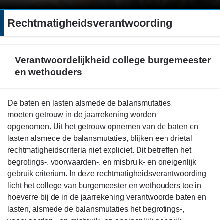
Rechtmatigheidsverantwoording
Verantwoordelijkheid college burgemeester
en wethouders
Terug
De baten en lasten alsmede de balansmutaties
naar
moeten getrouw in de jaarrekening worden
navigatie
opgenomen. Uit het getrouw opnemen van de baten en
-
lasten alsmede de balansmutaties, blijken een drietal
Rechtmatigheidsverantwoording
rechtmatigheidscriteria niet expliciet. Dit betreffen het
-
begrotings-, voorwaarden-, en misbruik- en oneigenlijk
Verantwoordelijkheid
gebruik criterium. In deze rechtmatigheidsverantwoording
college
licht het college van burgemeester en wethouders toe in
burgemeester
hoeverre bij de in de jaarrekening verantwoorde baten en
en
lasten, alsmede de balansmutaties het begrotings-,