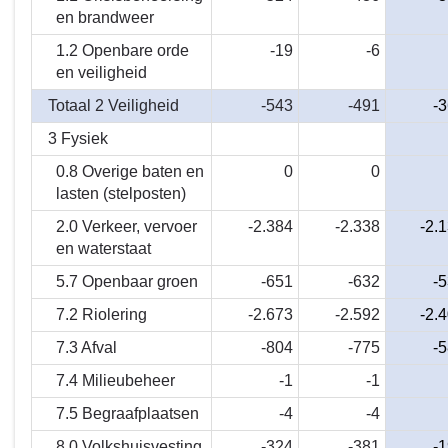
programma
en brandweer
en
taakveld
1.2 Openbare orde
-19
-6
en veiligheid
Totaal 2 Veiligheid
-543
-491
-
3 Fysiek
0.8 Overige baten en
0
0
lasten (stelposten)
2.0 Verkeer, vervoer
-2.384
-2.338
-2.
en waterstaat
5.7 Openbaar groen
-651
-632
-
7.2 Riolering
-2.673
-2.592
-2.
7.3 Afval
-804
-775
-
7.4 Milieubeheer
-1
-1
7.5 Begraafplaatsen
-4
-4
8.0 Volkshuisvesting
-324
-381
-