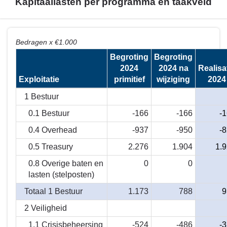
Kapitaallasten per programma en taakveld
Terug
Bedragen x €1.000
naar
Begroting
Begroting
navigatie
2024
2024 na
Realisa
-
Exploitatie
primitief
wijziging
2024
Het
overzicht
1 Bestuur
van
0.1 Bestuur
-166
-166
-
baten
0.4 Overhead
-937
-950
-
en
lasten
0.5 Treasury
2.276
1.904
1.
en
0.8 Overige baten en
0
0
de
lasten (stelposten)
toelichting
-
Totaal 1 Bestuur
1.173
788
9
Kapitaallasten
2 Veiligheid
per
1.1 Crisisbeheersing
-524
-486
-