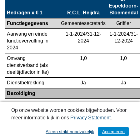
Espeldoorn-
Bedragen x € 1
R.C.L. Heijdra
Bloemendal
Functiegegevens
Gemeentesecretaris
Griffier
Aanvang en einde 
1-1-2024/31-12-
1-1-2024/31-
functievervulling in 
2024
12-2024
2024
Omvang 
1,0
1,0
dienstverband (als 
deeltijdfactor in fte)
Dienstbetrekking
Ja
Ja
Bezoldiging
Beloning plus 
 141.884
 114.642
Op onze website worden cookies bijgehouden. Voor
belastbare 
onkostenvergoedingen
meer informatie kijk in ons
Privacy Statement
.
Beloningen betaalbaar 
 23.288
 18.095
Alleen strikt noodzakelijk
Accepteren
/ 230
op termijn