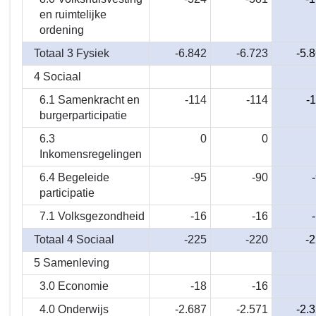
en ruimtelijke
ordening
Totaal 3 Fysiek
-6.842
-6.723
-5.
4 Sociaal
6.1 Samenkracht en
-114
-114
-
burgerparticipatie
6.3
0
0
Inkomensregelingen
6.4 Begeleide
-95
-90
participatie
7.1 Volksgezondheid
-16
-16
Totaal 4 Sociaal
-225
-220
-
5 Samenleving
3.0 Economie
-18
-16
4.0 Onderwijs
-2.687
-2.571
-2.