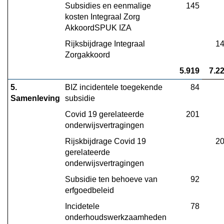
Subsidies en eenmalige 
145
kosten Integraal Zorg 
AkkoordSPUK IZA
Rijksbijdrage Integraal 
1
Zorgakkoord
5.919
7.2
5. 
BIZ incidentele toegekende 
84
Samenleving
subsidie
Covid 19 gerelateerde 
201
onderwijsvertragingen
Rijskbijdrage Covid 19 
2
gerelateerde 
onderwijsvertragingen
Subsidie ten behoeve van 
92
erfgoedbeleid
Incidetele 
78
onderhoudswerkzaamheden 