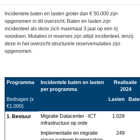
Terug
Incidentele baten en lasten groter dan € 50.000 zijn
naar
opgenomen in dit overzicht. Baten en lasten zijn
navigatie
incidenteel als deze zich maximaal 3 jaar op een rij
-
voordoen. Mutaties in reserves zijn altijd incidenteel, tenzij
Het
deze in het overzicht structurele reservemutaties zijn
overzicht
opgenomen.
van
baten
en
lasten
Programma
Incidentele baten en lasten 
Realisatie 
en
per programma
2024
de
Bedragen (x 
Lasten
Bate
toelichting
€1.000)
-
Migratie Datacenter - ICT 
1.028
1. Bestuur
Overzicht
infrastructuur op orde
incidentele
Implementatie en migratie 
249
baten
nieuw systeem burgerzaken