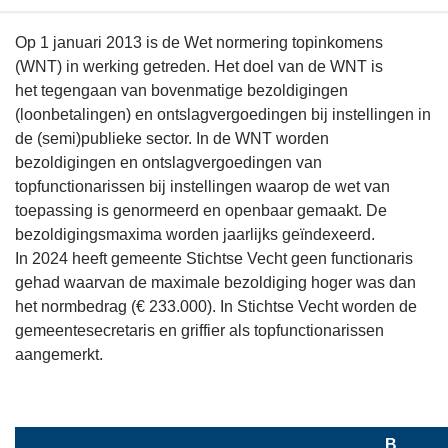
Terug
Op 1 januari 2013 is de Wet normering topinkomens
naar
(WNT) in werking getreden. Het doel van de WNT is
navigatie
het tegengaan van bovenmatige bezoldigingen
-
(loonbetalingen) en ontslagvergoedingen bij instellingen in
Het
de (semi)publieke sector. In de WNT worden
overzicht
bezoldigingen en ontslagvergoedingen van
van
topfunctionarissen bij instellingen waarop de wet van
baten
toepassing is genormeerd en openbaar gemaakt. De
en
bezoldigingsmaxima worden jaarlijks geïndexeerd.
lasten
In 2024 heeft gemeente Stichtse Vecht geen functionaris
en
gehad waarvan de maximale bezoldiging hoger was dan
de
het normbedrag (€ 233.000). In Stichtse Vecht worden de
toelichting
gemeentesecretaris en griffier als topfunctionarissen
-
aangemerkt.
Wet
normering
topinkomens
B. 