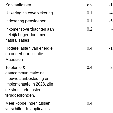
Toelichting
Kapitaallasten
div
-
van
Uitkering risicoverzekering
0.1
-
de
verschillen
Indexering pensioenen
0.1
-
in
Inkomensoverdrachten aan 
0.2
de
het rijk hoger door meer 
lasten
naturalisaties
Hogere lasten van energie 
0.4
-
en onderhoud locatie 
Maarssen
Telefonie & 
0.4
2
datacommunicatie; na 
nieuwe aanbesteding en 
implementatie in 2023, zijn 
de structurele lasten 
teruggedrongen.
Meer koppelingen tussen 
0.4
verschillende applicaties 