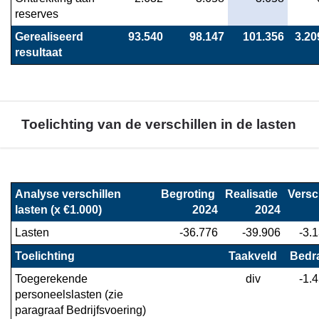
reserves
Gerealiseerd 
 93.540
 98.147
 101.356
 3.20
resultaat
Toelichting van de verschillen in de lasten
Terug
naar
Analyse verschillen 
Begroting 
Realisatie 
Versc
navigatie
lasten (x €1.000)
2024
2024
-
Lasten
-36.776
-39.906
-3.
Financieel
overzicht
Toelichting
Taakveld
Bedr
programma
Toegerekende 
div
-1.
1
personeelslasten (zie 
-
paragraaf Bedrijfsvoering)