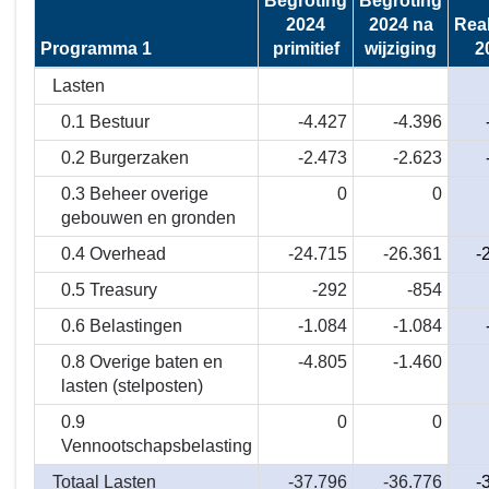
Begroting
Begroting
navigatie
2024
2024 na
Real
-
Programma 1
primitief
wijziging
2
Financieel
overzicht
Lasten
programma
0.1 Bestuur
-4.427
-4.396
1
0.2 Burgerzaken
-2.473
-2.623
-
Wat
0.3 Beheer overige
0
0
heeft
gebouwen en gronden
het
0.4 Overhead
-24.715
-26.361
-
gekost
in
0.5 Treasury
-292
-854
2024?
0.6 Belastingen
-1.084
-1.084
0.8 Overige baten en
-4.805
-1.460
lasten (stelposten)
0.9
0
0
Vennootschapsbelasting
Totaal Lasten
-37.796
-36.776
-