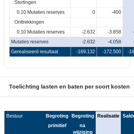
Stortingen
0.10 Mutaties reserves
0
-400
Onttrekkingen
0.10 Mutaties reserves
-2.632
-3.658
Mutaties reserves
-2.632
-4.058
Gerealiseerd resultaat
-169.132
-172.500
-1
Toelichting lasten en baten per soort kosten
Terug
naar
Bestuur
Begroting
Begroting
Realisatie
Sald
navigatie
primitief
na 
-
wijziging
Financieel