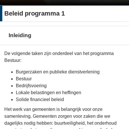
Beleid programma 1
Inleiding
Terug
De volgende taken zijn onderdeel van het programma
naar
Bestuur:
navigatie
Burgerzaken en publieke dienstverlening
-
Bestuur
Beleid
Bedrijfsvoering
programma
Lokale belastingen en heffingen
1
Solide financieel beleid
-
Inleiding
Het werk van gemeenten is belangrijk voor onze
samenleving. Gemeenten zorgen voor zaken die we
dagelijks nodig hebben: buurtveiligheid, het onderhoud