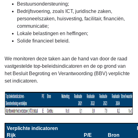
Bestuursondersteuning;
Beleid
Bedrijfsvoering, zoals ICT, juridische zaken,
programma
personeelszaken, huisvesting, facilitair, financiën,
1
communicatie;
-
Lokale belastingen en heffingen;
Going
Solide financieel beleid.
concern-
taken
We monitoren deze taken aan de hand van door de raad
vastgestelde top-beleidsindicatoren en de op grond van
het Besluit Begroting en Verantwoording (BBV) verplichte
set indicatoren.
Verplichte indicatoren 
Rijk
P/E
Bron