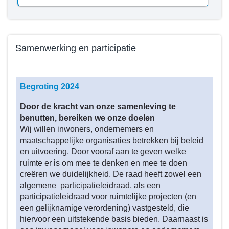
Samenwerking en participatie
Terug
naar
Begroting 2024
navigatie
-
Door de kracht van onze samenleving te
Beleid
benutten, bereiken we onze doelen
programma
Wij willen inwoners, ondernemers en
1
maatschappelijke organisaties betrekken bij beleid
en uitvoering. Door vooraf aan te geven welke
-
ruimte er is om mee te denken en mee te doen
Wat
creëren we duidelijkheid. De raad heeft zowel een
hebben
algemene participatieleidraad, als een
we
participatieleidraad voor ruimtelijke projecten (en
bereikt
een gelijknamige verordening) vastgesteld, die
in
hiervoor een uitstekende basis bieden. Daarnaast is
2024?