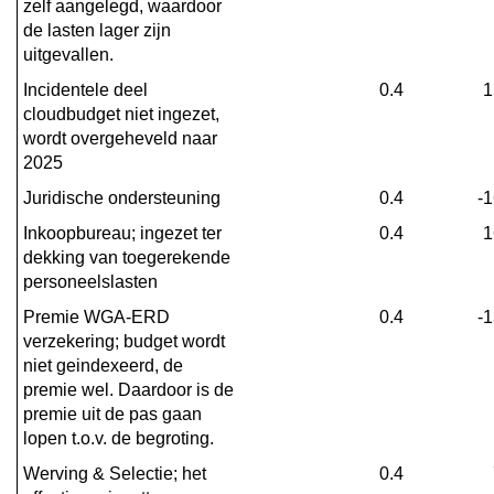
zelf aangelegd, waardoor 
de lasten lager zijn 
uitgevallen.
Incidentele deel 
0.4
1
cloudbudget niet ingezet, 
wordt overgeheveld naar 
2025
Juridische ondersteuning
0.4
-
Inkoopbureau; ingezet ter 
0.4
1
dekking van toegerekende 
personeelslasten
Premie WGA-ERD 
0.4
-
verzekering; budget wordt 
niet geindexeerd, de 
premie wel. Daardoor is de 
premie uit de pas gaan 
lopen t.o.v. de begroting.
Werving & Selectie; het 
0.4