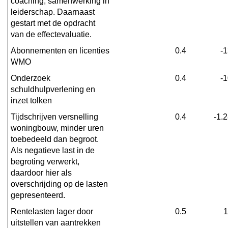
coaching, samenwerking in 
leiderschap. Daarnaast 
gestart met de opdracht 
van de effectevaluatie.
Abonnementen en licenties 
0.4
-
WMO
Onderzoek 
0.4
-
schuldhulpverlening en 
inzet tolken
Tijdschrijven versnelling 
0.4
-1.
woningbouw, minder uren 
toebedeeld dan begroot. 
Als negatieve last in de 
begroting verwerkt, 
daardoor hier als 
overschrijding op de lasten 
gepresenteerd.
Rentelasten lager door 
0.5
1
uitstellen van aantrekken 