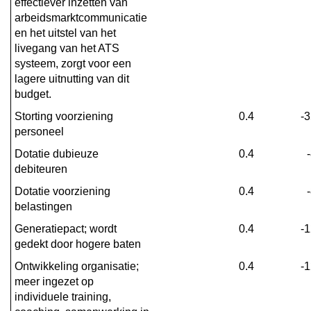
effectiever inzetten van 
arbeidsmarktcommunicatie 
en het uitstel van het 
livegang van het ATS 
systeem, zorgt voor een 
lagere uitnutting van dit 
budget.
Storting voorziening 
0.4
-
personeel
Dotatie dubieuze 
0.4
debiteuren
Dotatie voorziening 
0.4
belastingen
Generatiepact; wordt 
0.4
-
gedekt door hogere baten
Ontwikkeling organisatie; 
0.4
-
meer ingezet op 
individuele training, 