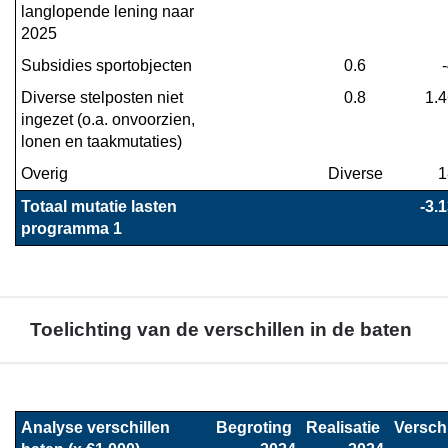
langlopende lening naar 
2025
Subsidies sportobjecten
0.6
Diverse stelposten niet 
0.8
1.
ingezet (o.a. onvoorzien, 
lonen en taakmutaties)
Overig
Diverse
1
Totaal mutatie lasten 
-3.
programma 1
Toelichting van de verschillen in de baten
Terug
naar
Analyse verschillen 
Begroting 
Realisatie 
Verschi
navigatie