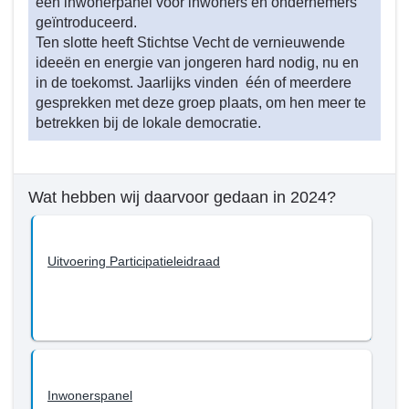
een inwonerpanel voor inwoners en ondernemers
-
geïntroduceerd.
Samenwerking
Ten slotte heeft Stichtse Vecht de vernieuwende
en
ideeën en energie van jongeren hard nodig, nu en
participatie
in de toekomst. Jaarlijks vinden één of meerdere
gesprekken met deze groep plaats, om hen meer te
betrekken bij de lokale democratie.
Wat hebben wij daarvoor gedaan in 2024?
Uitvoering Participatieleidraad
Inwonerspanel