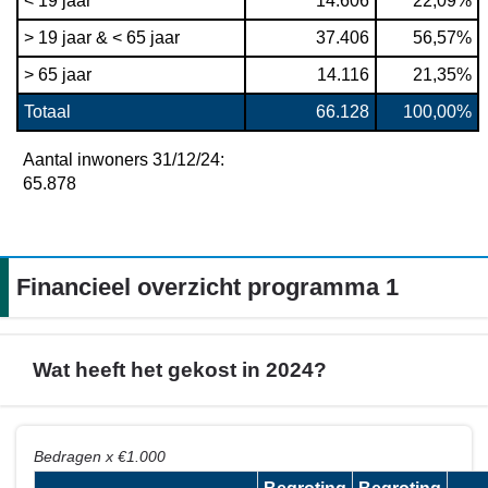
< 19 jaar
14.606
22,09%
> 19 jaar & < 65 jaar
37.406
56,57%
> 65 jaar
14.116
21,35%
Totaal
66.128
100,00%
Aantal inwoners 31/12/24: 
65.878
Financieel overzicht programma 1
Wat heeft het gekost in 2024?
Terug
Bedragen x €1.000
naar