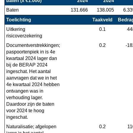
baten (x €1.000)
2024
2024
-
Baten
131.666
138.005
6.33
Financieel
overzicht
Toelichting
Taakveld
Bedra
programma
Uitkering 
0.1
44
1
risicoverzekering
-
Documentverstrekkingen; 
0.2
-18
Toelichting
paspoortenpiek in is 4e 
van
kwartaal 2024 lager dan 
de
bij de BERAP 2024 
verschillen
ingeschat. Het aantal 
in
aanvragen dat we in het 
de
4e kwartaal 2024 hebben 
baten
ontvangen was in 
verhouding lager. 
Daardoor zijn de baten 
voor 2024 te hoog 
ingeschat.
Naturalisatie; afgelopen 
0.2
11