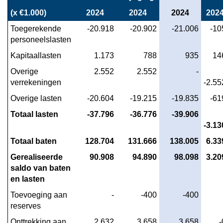
overzicht
(x €1.000)
2024
2024
2024
202
programma
Toegerekende 
 -20.918
 -20.902
 -21.006
 -10
1
personeelslasten
-
Kapitaallasten
 1.173
 788
 935
 14
Toelichting
lasten
Overige 
 2.552
 2.552
 -
verrekeningen
-2.55
en
baten
Overige lasten
 -20.604
 -19.215
 -19.835
 -61
per
Totaal lasten
 -37.796
 -36.776
 -39.906
soort
-3.13
kosten
Totaal baten
 128.704
 131.666
 138.005
 6.33
Gerealiseerde 
 90.908
 94.890
 98.098
 3.20
saldo van baten 
en lasten
Toevoeging aan 
 -
 -400
 -400
reserves
Onttrekking aan 
 2.632
 3.658
 3.658
 