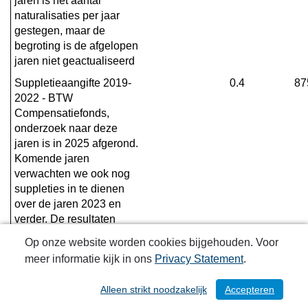
jaren is het aantal 
naturalisaties per jaar 
gestegen, maar de 
begroting is de afgelopen 
jaren niet geactualiseerd
Suppletieaangifte 2019-
0.4
87
2022 - BTW 
Compensatiefonds, 
onderzoek naar deze 
jaren is in 2025 afgerond. 
Komende jaren 
verwachten we ook nog 
suppleties in te dienen 
over de jaren 2023 en 
verder. De resultaten 
daarvan zijn nog niet 
Op onze website worden cookies bijgehouden. Voor
bekend.
meer informatie kijk in ons
Privacy Statement
.
Generatiepact; dient als 
0.4
12
dekking van de lasten
Alleen strikt noodzakelijk
Accepteren
/ 230