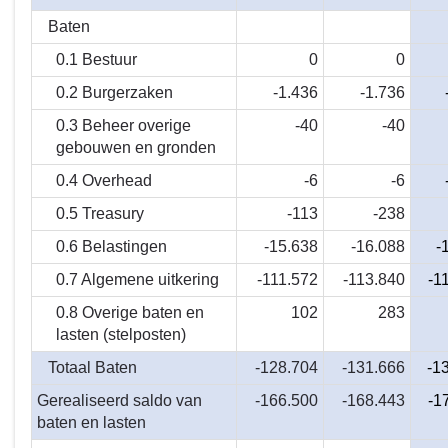
Baten
0.1 Bestuur
0
0
0.2 Burgerzaken
-1.436
-1.736
0.3 Beheer overige
-40
-40
gebouwen en gronden
0.4 Overhead
-6
-6
0.5 Treasury
-113
-238
0.6 Belastingen
-15.638
-16.088
-
0.7 Algemene uitkering
-111.572
-113.840
-1
0.8 Overige baten en
102
283
lasten (stelposten)
Totaal Baten
-128.704
-131.666
-1
Gerealiseerd saldo van
-166.500
-168.443
-1
baten en lasten