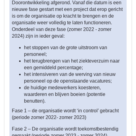
in
Doorontwikkeling afgerond. Vanaf die datum is een
2024?
nieuwe fase gestart met een project dat erop gericht
-
is om de organisatie op kracht te brengen en de
organisatie weer volledig te laten functioneren.
Een
Onderdeel van deze fase (zomer 2022 - zomer
betrokken
2024) zijn in ieder geval:
en
professionele
het stoppen van de grote uitstroom van
ambtelijke
personeel;
organisatie
het terugbrengen van het ziekteverzuim naar
een gemiddeld percentage;
het intensiveren van de werving van nieuw
personeel op de openstaande vacatures;
de huidige medewerkers koesteren,
waarderen en blijven boeien (potentie
benutten).
Fase 1 – de organisatie wordt ‘in control’ gebracht
(periode zomer 2022- zomer 2023)
Fase 2 – De organisatie wordt toekomstbestendig
gemaakt (periode zomer 2023 - zomer 2024)