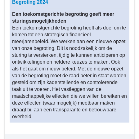
Begroting 2024
navigatie
-
Een toekomstgerichte begroting geeft meer
Beleid
sturingsmogelijkheden
programma
Een toekomstgerichte begroting heeft als doel om te
1
komen tot een strategisch financieel
meerjarenbeleid. We werken aan een nieuwe opzet
-
van onze begroting. Dit is noodzakelijk om de
Wat
sturing te versterken, tijdig te kunnen anticiperen op
hebben
ontwikkelingen en heldere keuzes te maken. Ook
we
als het gaat om nieuw beleid. Met de nieuwe opzet
bereikt
van de begroting moet de raad beter in staat worden
in
gesteld om zijn kaderstellende en controlerende
2024?
taak uit te voeren. Het vastleggen van de
-
maatschappelijke effecten die we willen bereiken en
Een
deze effecten (waar mogelijk) meetbaar maken
begroting
draagt bij aan een transparante en betrouwbare
gericht
overheid.
op
de
toekomst