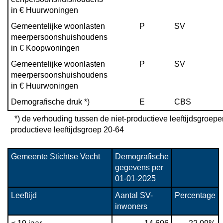
in € Huurwoningen
Gemeentelijke woonlasten 
P
SV
meerpersoonshuishoudens 
in € Koopwoningen
Gemeentelijke woonlasten 
P
SV
meerpersoonshuishoudens 
in € Huurwoningen
Demografische druk *)
E
CBS
  *) de verhouding tussen de niet-productieve leeftijdsgroepen 0-19 en 65+ en de 
productieve leeftijdsgroep 20-64
Gemeente Stichtse Vecht
Demografische 
gegevens per 
01-01-2025
Leeftijd
Aantal SV-
Percentage
inwoners