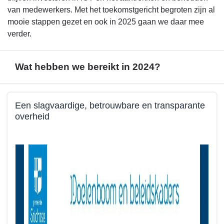
van medewerkers. Met het toekomstgericht begroten zijn al
mooie stappen gezet en ook in 2025 gaan we daar mee
verder.
Wat hebben we bereikt in 2024?
Terug
Een slagvaardige, betrouwbare en transparante
naar
overheid
navigatie
-
Terug
Beleid
naar
programma
navigatie
1
-
-
Beleid
Wat
programma
hebben
1
we
-