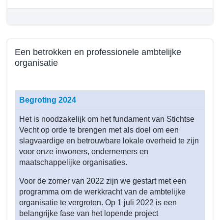
Een betrokken en professionele ambtelijke
organisatie
Terug
naar
Begroting 2024
navigatie
-
Het is noodzakelijk om het fundament van Stichtse
Beleid
Vecht op orde te brengen met als doel om een
programma
slagvaardige en betrouwbare lokale overheid te zijn
1
voor onze inwoners, ondernemers en
maatschappelijke organisaties.
-
Wat
Voor de zomer van 2022 zijn we gestart met een
hebben
programma om de werkkracht van de ambtelijke
we
organisatie te vergroten. Op 1 juli 2022 is een
bereikt
belangrijke fase van het lopende project