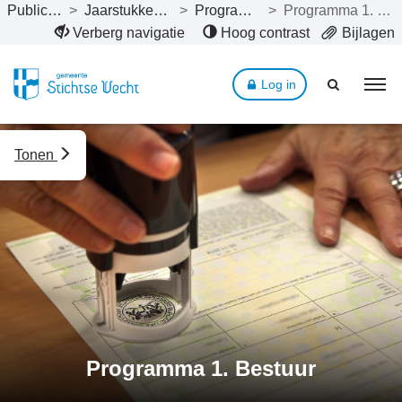
Publicaties
>
Jaarstukken 2024
>
Programma’s
>
Programma 1. Bestuur
Naar hoofdinhoud
Verberg navigatie
Hoog contrast
Bijlagen
Log in
Tonen
Programma 1. Bestuur