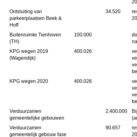
2
Ontsluiting van 
 34.520
re
parkeerplaatsen Beek & 
2
Hoff
Buitenruimte Tienhoven 
 100.000
do
(TH)
na
KPG wegen 2019 
 400.026
ve
(Wagendijk)
ve
ve
be
KPG wegen 2020
 400.026
ve
ve
ve
be
Verduurzamen 
 2.400.000
Bi
gemeentelijke gebouwen
(
Verduurzamen 
 90.657
re
gemeentelijk gebouw fase 
2