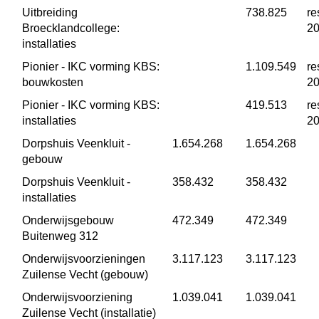
Uitbreiding 
 738.825
re
Broecklandcollege: 
2
installaties
Pionier - IKC vorming KBS: 
 1.109.549
re
bouwkosten
2
Pionier - IKC vorming KBS: 
 419.513
re
installaties
2
Dorpshuis Veenkluit -
 1.654.268
 1.654.268
gebouw
Dorpshuis Veenkluit -
 358.432
 358.432
installaties
Onderwijsgebouw 
 472.349
 472.349
Buitenweg 312
Onderwijsvoorzieningen 
 3.117.123
 3.117.123
Zuilense Vecht (gebouw)
Onderwijsvoorziening 
 1.039.041
 1.039.041
Zuilense Vecht (installatie)