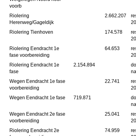
voorb
Riolering 
 2.662.207
re
Herenweg/Gageldijk
2
Riolering Tienhoven
 174.578
re
2
Riolering Eendracht 1e 
 64.653
re
fase voorbereiding
2
Riolering Eendracht 1e 
 2.154.894
do
fase
na
Wegen Eendracht 1e fase 
 22.741
re
voorbereiding
2
Wegen Eendracht 1e fase
 719.871
do
na
Wegen Eendracht 2e fase 
 25.041
re
voorbereiding
2
Riolering Eendracht 2e 
 74.959
re