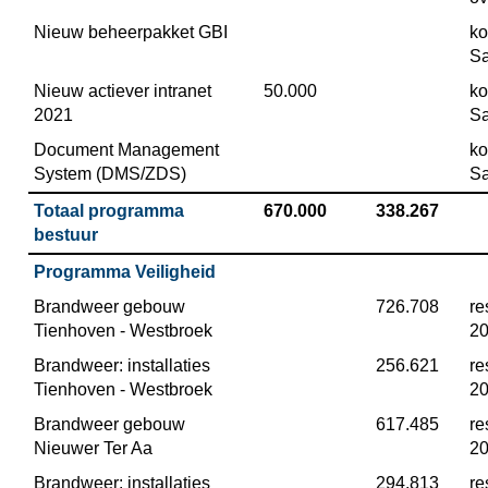
Nieuw beheerpakket GBI
ko
Sa
Nieuw actiever intranet 
 50.000
ko
2021
Sa
Document Management 
ko
System (DMS/ZDS)
Sa
Totaal programma 
 670.000
 338.267
bestuur
Programma Veiligheid
Brandweer gebouw 
 726.708
re
Tienhoven - Westbroek
2
Brandweer: installaties 
 256.621
re
Tienhoven - Westbroek
2
Brandweer gebouw 
 617.485
re
Nieuwer Ter Aa
2
Brandweer: installaties 
 294.813
re