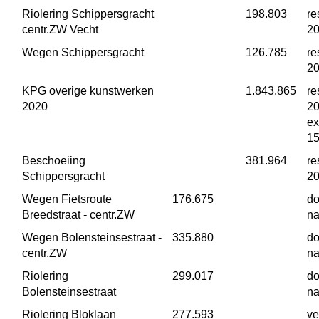
Riolering Schippersgracht 
 198.803
re
centr.ZW Vecht
2
Wegen Schippersgracht
 126.785
re
2
KPG overige kunstwerken 
 1.843.865
re
2020
20
ex
15
Beschoeiing 
 381.964
re
Schippersgracht
2
Wegen Fietsroute 
 176.675
do
Breedstraat - centr.ZW
na
Wegen Bolensteinsestraat - 
 335.880
do
centr.ZW
na
Riolering 
 299.017
do
Bolensteinsestraat
na
Riolering Bloklaan
 277.593
ve