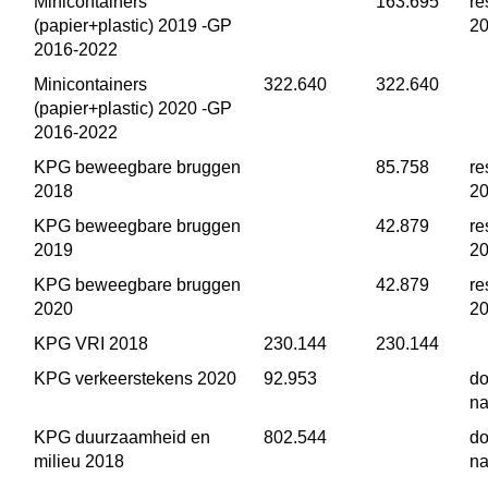
Minicontainers 
 163.695
re
(papier+plastic) 2019 -GP 
2
2016-2022
Minicontainers 
 322.640
 322.640
(papier+plastic) 2020 -GP 
2016-2022
KPG beweegbare bruggen 
 85.758
re
2018
2
KPG beweegbare bruggen 
 42.879
re
2019
2
KPG beweegbare bruggen 
 42.879
re
2020
2
KPG VRI 2018
 230.144
 230.144
KPG verkeerstekens 2020
 92.953
do
na
KPG duurzaamheid en 
 802.544
do
milieu 2018
na