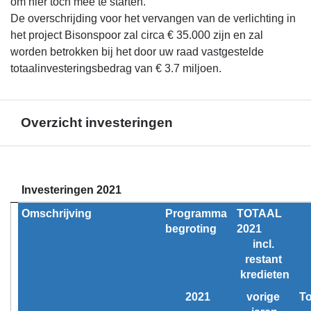
om hier toch mee te starten.
De overschrijding voor het vervangen van de verlichting in
het project Bisonspoor zal circa € 35.000 zijn en zal
worden betrokken bij het door uw raad vastgestelde
totaalinvesteringsbedrag van € 3.7 miljoen.
Overzicht investeringen
Terug
naar
Investeringen 2021
navigatie
Omschrijving
Programma 
TOTAAL     
-
begroting
2021               
Bijlage
incl. 
-
restant 
Investeringen
kredieten
-
2021
vorige 
To
Overzicht