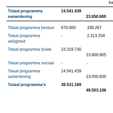
ka
Totaal programma 
 14.541.439
samenleving
23.050.600
Totaal programma bestuur
 670.000
 338.267
Totaal programma 
 -
 2.313.334
veiligheid
Totaal programma fysiek
 23.319.730
23.800.905
Totaal programma sociaal
 -
 -
Totaal programma 
 14.541.439
samenleving
23.050.600
Totaal programma's
 38.531.169
49.503.106