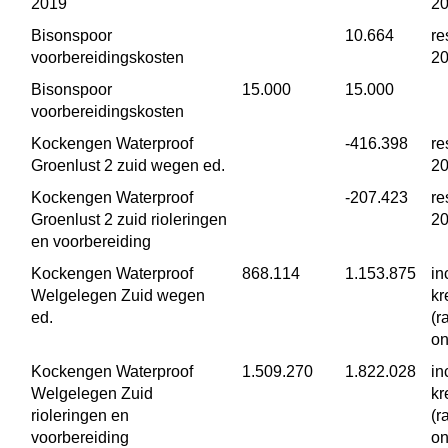
2019
2
Bisonspoor 
 10.664
re
voorbereidingskosten
2
Bisonspoor 
 15.000
 15.000
voorbereidingskosten
Kockengen Waterproof 
 -416.398
re
Groenlust 2 zuid wegen ed.
2
Kockengen Waterproof 
 -207.423
re
Groenlust 2 zuid rioleringen 
2
en voorbereiding
Kockengen Waterproof 
 868.114
 1.153.875
in
Welgelegen Zuid wegen 
kr
ed.
(r
on
Kockengen Waterproof 
 1.509.270
 1.822.028
in
Welgelegen Zuid 
kr
rioleringen en 
(r
voorbereiding
on