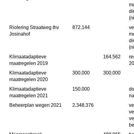
mo
di
(n
Riolering Straatweg thv 
 872.144
ve
Josinahof
mo
di
(
Klimaatadaptieve 
 164.562
re
maatregelen 2019
2
Klimaatadaptieve 
 300.000
 300.000
maatregelen 2020
Klimaatadaptieve 
 150.000
do
maatregelen 2021
na
Beheerplan wegen 2021
 2.348.376
ve
ve
ve
be