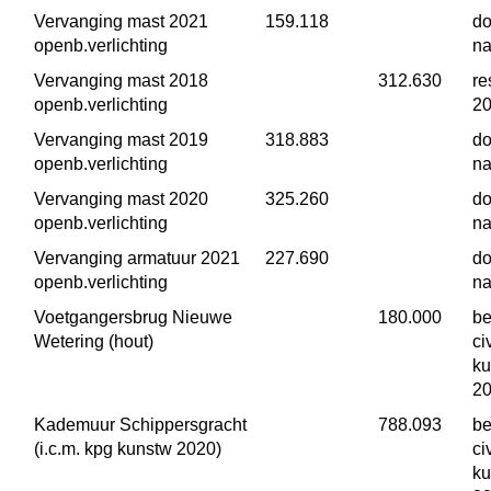
Vervanging mast 2021 
 159.118
do
openb.verlichting
na
Vervanging mast 2018 
 312.630
re
openb.verlichting
2
Vervanging mast 2019 
 318.883
do
openb.verlichting
na
Vervanging mast 2020 
 325.260
do
openb.verlichting
na
Vervanging armatuur 2021 
 227.690
do
openb.verlichting
na
Voetgangersbrug Nieuwe 
 180.000
be
Wetering (hout)
ci
ku
2
Kademuur Schippersgracht 
 788.093
be
(i.c.m. kpg kunstw 2020)
ci
ku