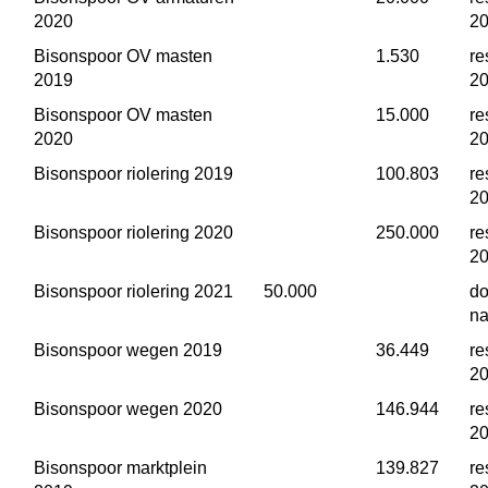
2020
2
Bisonspoor OV masten 
 1.530
re
2019
2
Bisonspoor OV masten 
 15.000
re
2020
2
Bisonspoor riolering 2019
 100.803
re
2
Bisonspoor riolering 2020
 250.000
re
2
Bisonspoor riolering 2021
 50.000
do
na
Bisonspoor wegen 2019
 36.449
re
2
Bisonspoor wegen 2020
 146.944
re
2
Bisonspoor marktplein 
 139.827
re