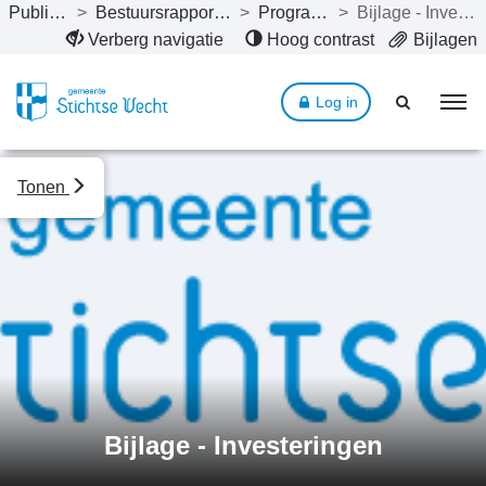
Publicaties
>
Bestuursrapportage 2021
>
Programma’s
>
Bijlage - Investeringen
Naar hoofdinhoud
Verberg navigatie
Hoog contrast
Bijlagen
Log in
Tonen
Bijlage - Investeringen