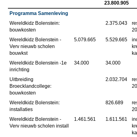
23.800.905
Programma Samenleving
Wereldkidz Bolenstein: 
 2.375.043
re
bouwkosten
2
Wereldkidz Bolenstein -
 5.079.665
 5.529.665
in
Verv nieuwb scholen 
kr
bouwkst
ka
Wereldkidz Bolenstein -1e 
 34.000
 34.000
inrichting
Uitbreiding 
 2.032.704
re
Broecklandcollege: 
2
bouwkosten
Wereldkidz Bolenstein: 
 826.689
re
installaties
2
Wereldkidz Bolenstein -
 1.461.561
 1.611.561
in
Verv nieuwb scholen install
kr
ka