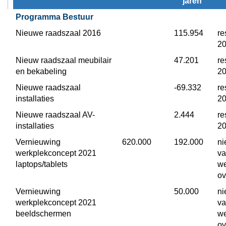
jaren
investeringen
Programma Bestuur
Nieuwe raadszaal 2016
 115.954
re
2
Nieuw raadszaal meubilair 
 47.201
re
en bekabeling
2
Nieuwe raadszaal 
 -69.332
re
installaties
2
Nieuwe raadszaal AV-
 2.444
re
installaties
2
Vernieuwing 
 620.000
 192.000
ni
werkplekconcept 2021 
va
laptops/tablets
we
ov
Vernieuwing 
 50.000
ni
werkplekconcept 2021 
va
beeldschermen
we
ov