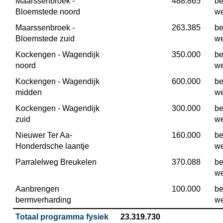
Maarssenbroek - 
 488.865
be
Bloemstede noord
w
Maarssenbroek - 
 263.385
be
Bloemstede zuid
w
Kockengen - Wagendijk 
 350.000
be
noord
w
Kockengen - Wagendijk 
 600.000
be
midden
w
Kockengen - Wagendijk 
 300.000
be
zuid
w
Nieuwer Ter Aa-
 160.000
be
Honderdsche laantje
w
Parralelweg Breukelen
 370.088
be
w
Aanbrengen 
 100.000
be
bermverharding
w
Totaal programma fysiek
 23.319.730