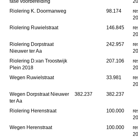
fase voorbereiding
2
Riolering K. Doormanweg
 98.174
re
2
Riolering Ruwielstraat
 146.845
re
2
Riolering Dorpstraat 
 242.957
re
Nieuwer ter Aa
2
Riolering D.van Troostwijk 
 207.106
re
Plein 2018
2
Wegen Ruwielstraat
 33.981
re
2
Wegen Dorpstraat Nieuwer 
 382.237
 382.237
ter Aa
Riolering Herenstraat
 100.000
re
2
Wegen Herenstraat
 100.000
re
2