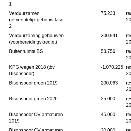
1
Verduurzamen 
 75.233
re
gemeentelijk gebouw fase 
2
2
Verduurzaming gebouwen 
 200.941
re
(voorbereidingskrediet)
2
Buitenruimte BS
 53.756
re
2
KPG wegen 2018 (tbv 
 -1.070.225
re
Bisonspoor)
2
Bisonspoor groen 2019
 200.063
re
2
Bisonspoor groen 2020
 25.000
re
2
Bisonspoor OV armaturen 
 45.000
re
2019
2
Bisonspoor OV armaturen 
 20.000
re