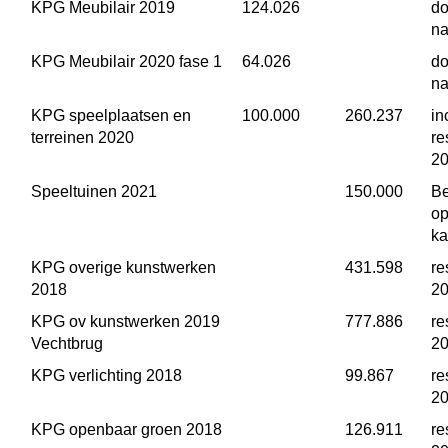
KPG Meubilair 2019
 124.026
do
na
KPG Meubilair 2020 fase 1
 64.026
do
na
KPG speelplaatsen en 
 100.000
 260.237
in
terreinen 2020
re
2
Speeltuinen 2021
 150.000
Be
op
ka
KPG overige kunstwerken 
 431.598
re
2018
2
KPG ov kunstwerken 2019 
 777.886
re
Vechtbrug
2
KPG verlichting 2018
 99.867
re
2
KPG openbaar groen 2018
 126.911
re