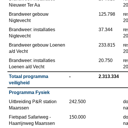
Nieuwer Ter Aa
2
Brandweer gebouw 
 125.798
re
Nigtevecht
2
Brandweer: installaties 
 37.344
re
Nigtevecht
2
Brandweer gebouw Loenen 
 233.815
re
a/d Vecht
2
Brandweer: installaties 
 20.750
re
Loenen a/d Vecht
2
Totaal programma 
 -
 2.313.334
veiligheid
Programma Fysiek
Uitbreiding P&R station 
 242.500
do
Maarssen
na
Fietspad Safariweg - 
 150.000
do
Haarrijnweg Maarssen
na