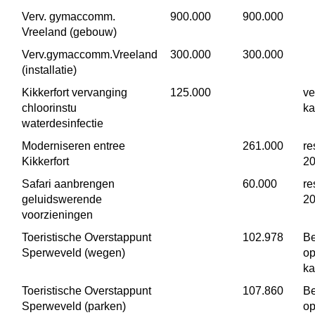
Verv. gymaccomm. 
 900.000
 900.000
Vreeland (gebouw)
Verv.gymaccomm.Vreeland 
 300.000
 300.000
(installatie)
Kikkerfort vervanging 
 125.000
ve
chloorinstu 
ka
waterdesinfectie
Moderniseren entree 
 261.000
re
Kikkerfort
2
Safari aanbrengen 
 60.000
re
geluidswerende 
2
voorzieningen
Toeristische Overstappunt 
 102.978
Be
Sperweveld (wegen)
op
ka
Toeristische Overstappunt 
 107.860
Be
Sperweveld (parken)
op