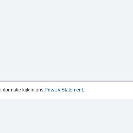
nformatie kijk in ons
Privacy Statement
.
atiedatum: 25-05-2022
ctgegevens
y Statement
ap