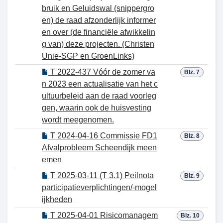
bruik en Geluidswal (snippergro
en) de raad afzonderlijk informer
en over (de financiële afwikkelin
g van) deze projecten. (Christen
Unie-SGP en GroenLinks)
T 2022-437 Vóór de zomer va
Blz. 7
n 2023 een actualisatie van het c
ultuurbeleid aan de raad voorleg
gen, waarin ook de huisvesting
wordt meegenomen.
T 2024-04-16 Commissie FD1
Blz. 8
Afvalprobleem Scheendijk meen
emen
T 2025-03-11 (T 3.1) Peilnota
Blz. 9
participatieverplichtingen/-mogel
ijkheden
T 2025-04-01 Risicomanagem
Blz. 10