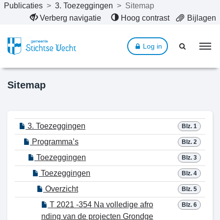
Publicaties
>
3. Toezeggingen
>
Sitemap
Naar hoofdinhoud
Verberg navigatie
Hoog contrast
Bijlagen
Log in
Sitemap
3. Toezeggingen
Blz. 1
Programma’s
Blz. 2
Toezeggingen
Blz. 3
Toezeggingen
Blz. 4
Overzicht
Blz. 5
T 2021 -354 Na volledige afro
Blz. 6
nding van de projecten Grondge