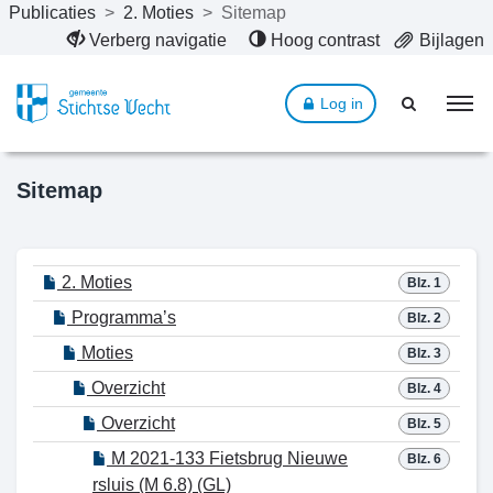
Publicaties
>
2. Moties
>
Sitemap
Naar hoofdinhoud
Verberg navigatie
Hoog contrast
Bijlagen
Log in
Sitemap
2. Moties
Blz. 1
Programma’s
Blz. 2
Moties
Blz. 3
Overzicht
Blz. 4
Overzicht
Blz. 5
M 2021-133 Fietsbrug Nieuwe
Blz. 6
rsluis (M 6.8) (GL)