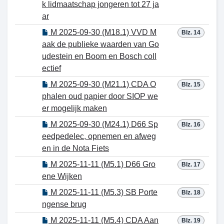
k lidmaatschap jongeren tot 27 ja
ar
M 2025-09-30 (M18.1) VVD M
Blz. 14
aak de publieke waarden van Go
udestein en Boom en Bosch coll
ectief
M 2025-09-30 (M21.1) CDA O
Blz. 15
phalen oud papier door SIOP we
er mogelijk maken
M 2025-09-30 (M24.1) D66 Sp
Blz. 16
eedpedelec, opnemen en afweg
en in de Nota Fiets
M 2025-11-11 (M5.1) D66 Gro
Blz. 17
ene Wijken
M 2025-11-11 (M5.3) SB Porte
Blz. 18
ngense brug
M 2025-11-11 (M5.4) CDA Aan
Blz. 19