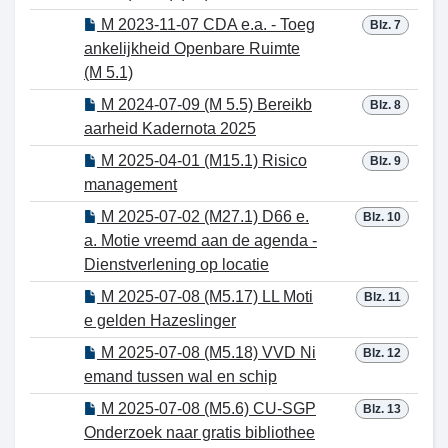
M 2023-11-07 CDA e.a. - Toeg
Blz. 7
ankelijkheid Openbare Ruimte
(M 5.1)
M 2024-07-09 (M 5.5) Bereikb
Blz. 8
aarheid Kadernota 2025
M 2025-04-01 (M15.1) Risico
Blz. 9
management
M 2025-07-02 (M27.1) D66 e.
Blz. 10
a. Motie vreemd aan de agenda -
Dienstverlening op locatie
M 2025-07-08 (M5.17) LL Moti
Blz. 11
e gelden Hazeslinger
M 2025-07-08 (M5.18) VVD Ni
Blz. 12
emand tussen wal en schip
M 2025-07-08 (M5.6) CU-SGP
Blz. 13
Onderzoek naar gratis bibliothee